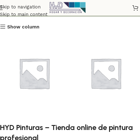
Tienda
Skip to navigation
Skip to main content
Show column
ESMALTES E
MADERA
HYD Pinturas – Tienda online de pintura
IMPRIMACIONES
1 producto
profesional