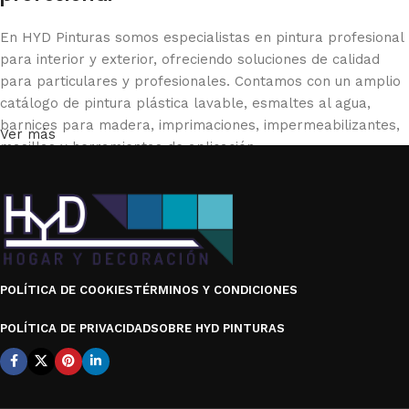
1 producto
En HYD Pinturas somos especialistas en pintura profesional
para interior y exterior, ofreciendo soluciones de calidad
para particulares y profesionales. Contamos con un amplio
catálogo de pintura plástica lavable, esmaltes al agua,
barnices para madera, imprimaciones, impermeabilizantes,
Ver más
masillas y herramientas de aplicación.
Trabajamos con marcas reconocidas del sector como Isaval,
Titanlux, Blatem, Valpaint, Beissier, Osak, Xylazel y Wagner,
garantizando productos duraderos y de alto rendimiento.
Ya sea para renovar una vivienda, proteger una fachada o
POLÍTICA DE COOKIES
TÉRMINOS Y CONDICIONES
realizar un proyecto profesional, en nuestra tienda online
encontrarás la pintura adecuada para cada superficie y
POLÍTICA DE PRIVACIDAD
SOBRE HYD PINTURAS
necesidad. Ofrecemos asesoramiento especializado y una
selección de productos pensados para lograr acabados
perfectos.