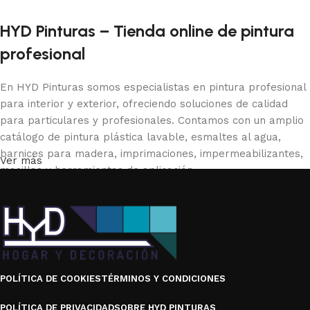
HYD Pinturas – Tienda online de pintura
profesional
En HYD Pinturas somos especialistas en pintura profesional
para interior y exterior, ofreciendo soluciones de calidad
para particulares y profesionales. Contamos con un amplio
catálogo de pintura plástica lavable, esmaltes al agua,
barnices para madera, imprimaciones, impermeabilizantes,
Ver más
masillas y herramientas de aplicación.
Trabajamos con marcas reconocidas del sector como Isaval,
Titanlux, Blatem, Valpaint, Beissier, Osak, Xylazel y Wagner,
garantizando productos duraderos y de alto rendimiento.
Ya sea para renovar una vivienda, proteger una fachada o
POLÍTICA DE COOKIES
TÉRMINOS Y CONDICIONES
realizar un proyecto profesional, en nuestra tienda online
encontrarás la pintura adecuada para cada superficie y
POLÍTICA DE PRIVACIDAD
SOBRE HYD PINTURAS