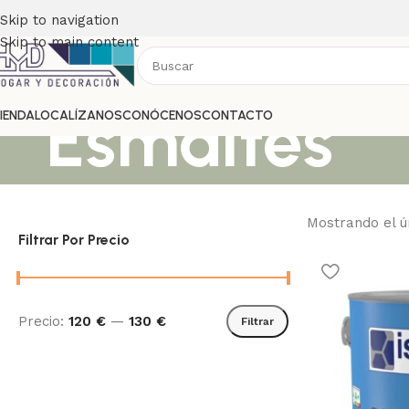
Skip to navigation
Skip to main content
Esmaltes
IENDA
LOCALÍZANOS
CONÓCENOS
CONTACTO
Mostrando el ú
Filtrar Por Precio
Precio:
120 €
—
130 €
Filtrar